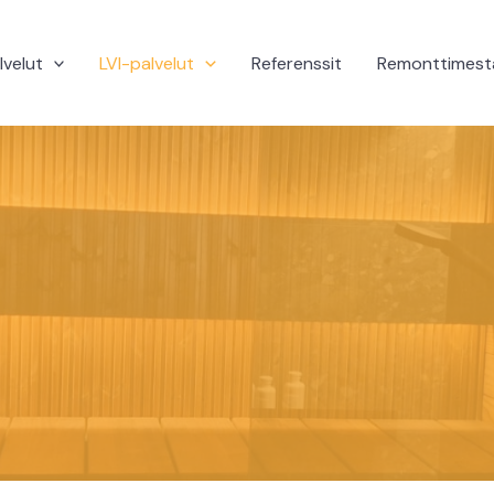
lvelut
LVI-palvelut
Referenssit
Remonttimesta