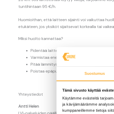
tuntihintaan 95 €/h.
Huomioithan, että laitteen sijainti voi vaikuttaa huo
etukäteen, jos yksiköt sijaitsevat korkealla tai vaik
Miksi huolto kannattaa?
Pidentää laitteen käyttöikää
Varmistaa energiatehokkaan toiminnan
Pitää lämmitys- ja viilennystehon optimaalis
Poistaa epäpuhtaudet ja takaa terveellisemm
Suostumus
Tämä sivusto käyttää eväste
Yhteystiedot
Käytämme evästeitä tarjoama
ja kävijämäärämme analysoim
Antti Helen
kumppaneillemme tietoja siitä
LVI-palveluiden päällikkö