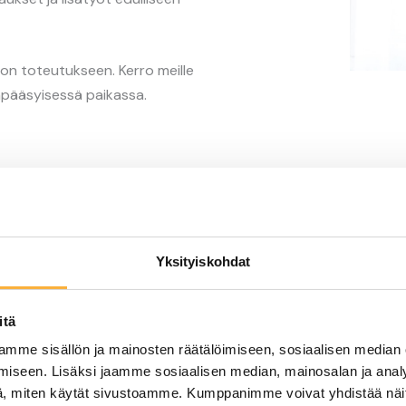
llon toteutukseen. Kerro meille
eapääsyisessä paikassa.
ena
än sisäilman
Yksityiskohdat
itä
mme sisällön ja mainosten räätälöimiseen, sosiaalisen median
iseen. Lisäksi jaamme sosiaalisen median, mainosalan ja analy
, miten käytät sivustoamme. Kumppanimme voivat yhdistää näitä t