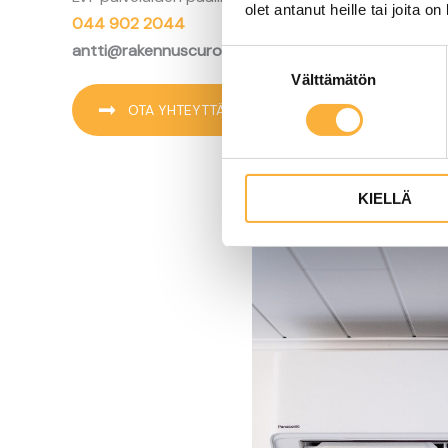
olet antanut heille tai joita o
044 902 2044
antti@rakennuscurone.fi
Suostumuksen
Välttämätön
valinta
OTA YHTEYTTÄ
KIELLÄ