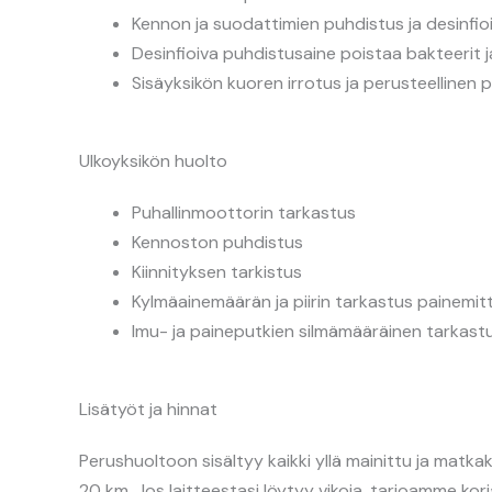
Kennon ja suodattimien puhdistus ja desinfio
Desinfioiva puhdistusaine poistaa bakteerit ja
Sisäyksikön kuoren irrotus ja perusteellinen 
Ulkoyksikön huolto
Puhallinmoottorin tarkastus
Kennoston puhdistus
Kiinnityksen tarkistus
Kylmäainemäärän ja piirin tarkastus painemitta
Imu- ja paineputkien silmämääräinen tarkast
Lisätyöt ja hinnat
Perushuoltoon sisältyy kaikki yllä mainittu ja mat
20 km. Jos laitteestasi löytyy vikoja, tarjoamme korj