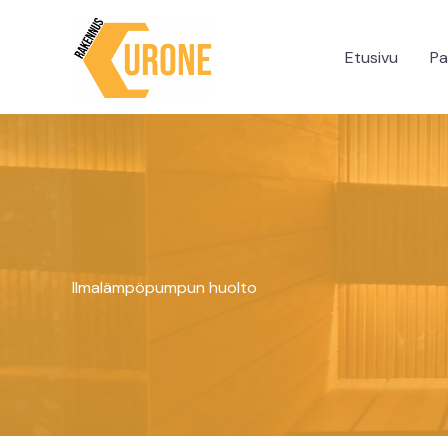
Siirry
sisältöön
Etusivu
Pa
Ilmalämpöpumpun huolto