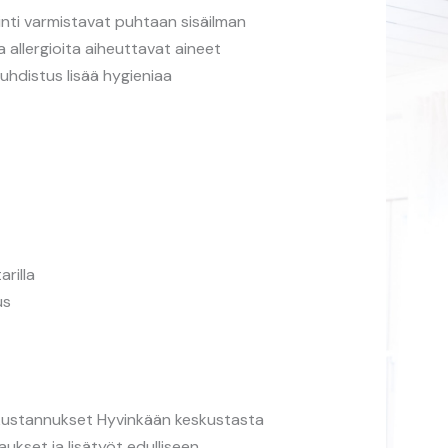
inti varmistavat puhtaan sisäilman
 allergioita aiheuttavat aineet
puhdistus lisää hygieniaa
rilla
us
kakustannukset Hyvinkään keskustasta
aukset ja lisätyöt edulliseen