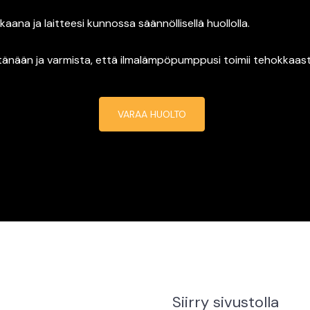
ikkaana ja laitteesi kunnossa säännöllisellä huollolla.
 tänään ja varmista, että ilmalämpöpumppusi toimii tehokkaas
VARAA HUOLTO
Siirry sivustolla